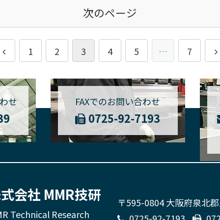
次のページ
1
2
3
4
5
…
7
わせ
FAXでのお問い合わせ
39
0725-92-7193
式会社 MMR技研
〒595-0804 大阪府泉北
R Technical Research
0725-92-7193
07